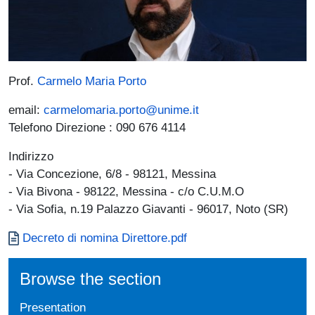
Prof.
Carmelo Maria Porto
email:
carmelomaria.porto@unime.it
Telefono Direzione : 090 676 4114
Indirizzo
- Via Concezione, 6/8 - 98121, Messina
- Via Bivona - 98122, Messina - c/o C.U.M.O
- Via Sofia, n.19 Palazzo Giavanti - 96017, Noto (SR)
Documento
Decreto di nomina Direttore.pdf
Browse the section
Presentation