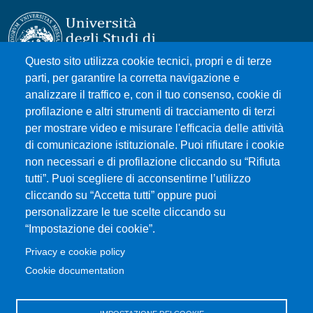
Questo sito utilizza cookie tecnici, propri e di terze
parti, per garantire la corretta navigazione e
Università degli Studi di Messina
analizzare il traffico e, con il tuo consenso, cookie di
Piazza Pugliatti, 1 - 98122 Messina
profilazione e altri strumenti di tracciamento di terzi
Cod. Fiscale 80004070837
per mostrare video e misurare l'efficacia delle attività
P.IVA 00724160833
di comunicazione istituzionale. Puoi rifiutare i cookie
Centralino: 090 676 1
non necessari e di profilazione cliccando su “Rifiuta
tutti”. Puoi scegliere di acconsentirne l’utilizzo
MENÙ SOCIAL
cliccando su “Accetta tutti” oppure puoi
personalizzare le tue scelte cliccando su
“Impostazione dei cookie”.
MENÙ FOOTER 1
Accessibility statement
Privacy e cookie policy
Privacy and cookie policy
Cookie documentation
Sitemap