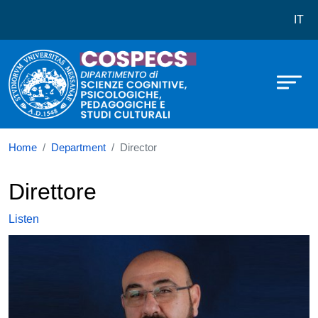
Dipartimento di Scienze Cognitive, 
Skip to main content
IT
Home
Department
Director
Direttore
Listen
Immagine