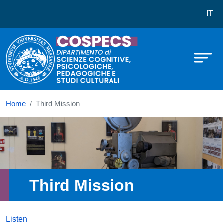
Dipartimento di Scienze Cognitive, 
Skip to main content
IT
Home
Third Mission
Immagine
Third Mission
Listen