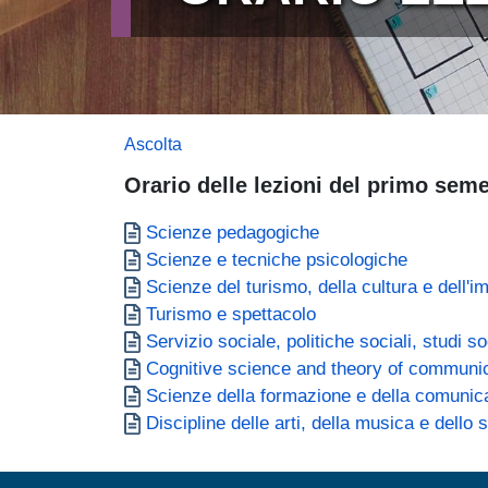
Ascolta
Orario delle lezioni del primo seme
Documento
Scienze pedagogiche
Documento
Scienze e tecniche psicologiche
Documento
Scienze del turismo, della cultura e dell'i
Documento
Turismo e spettacolo
Documento
Servizio sociale, politiche sociali, studi s
Documento
Cognitive science and theory of communi
Documento
Scienze della formazione e della comunic
Documento
Discipline delle arti, della musica e dello 