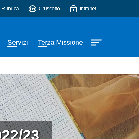
edagogiche e degli Studi C
io
Rubrica
Cruscotto
Intranet
Servizi
Terza Missione
022/23