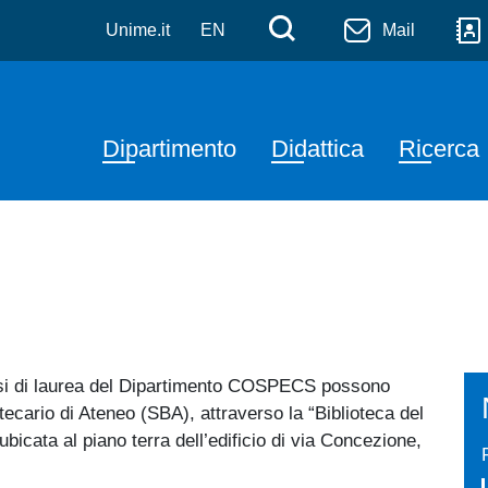
ognitive, Psicologiche, P
Salta al contenuto principale
Menù di serviz
Cerca
Unime.it
EN
Mail
Navigazione principale
Dipartimento
Didattica
Ricerca
Corsi di laurea del Dipartimento COSPECS possono
otecario di Ateneo (SBA), attraverso la “Biblioteca del
ubicata al piano terra dell’edificio di via Concezione,