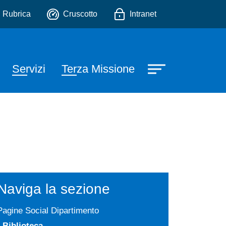
edagogiche e degli Studi C
io
Rubrica
Cruscotto
Intranet
Servizi
Terza Missione
Naviga la sezione
Pagine Social Dipartimento
Biblioteca