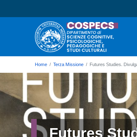
Dipartimento di Scienze C
Home
Terza Missione
Futures Studies. Divulg
Immagine
Futures Stu