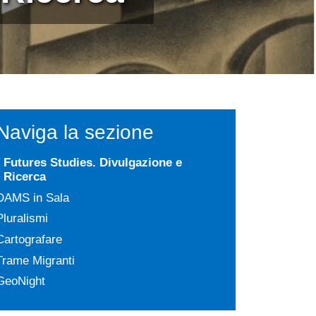
Naviga la sezione
Futures Studies. Divulgazione e
Ricerca
DAMS in Sala
Pluralismi
Cartografare
Trame Migranti
GeoNight