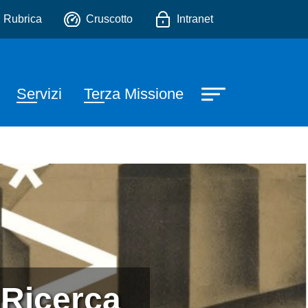
edagogiche e degli Studi C
io
Rubrica
Cruscotto
Intranet
Servizi
Terza Missione
 Ricerca