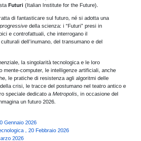
ista
Futuri
(Italian Institute for the Future).
ratta di fantasticare sul futuro, né si adotta una
 progressive
della scienza: i “Futuri” presi in
ci e controfattuali, che interrogano il
culturali dell’inumano, del transumano e del
enziale, la singolarità tecnologica e le loro
o mente-computer, le intelligenze artificiali, anche
he, le pratiche di resistenza agli algoritmi delle
lla crisi, le tracce del postumano nel teatro antico e
tro speciale dedicato a
Metropolis
, in occasione del
immagina un futuro 2026.
, 20 Gennaio 2026
Tecnologica , 20 Febbraio 2026
Marzo 2026