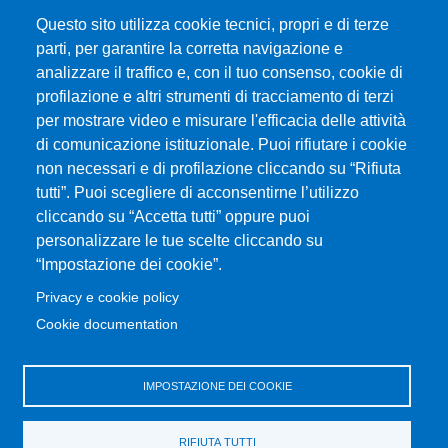
Questo sito utilizza cookie tecnici, propri e di terze
parti, per garantire la corretta navigazione e
Università degli Studi di Messina
analizzare il traffico e, con il tuo consenso, cookie di
Piazza Pugliatti, 1 - 98122 Messina
profilazione e altri strumenti di tracciamento di terzi
Cod. Fiscale 80004070837
per mostrare video e misurare l'efficacia delle attività
P.IVA 00724160833
di comunicazione istituzionale. Puoi rifiutare i cookie
Centralino: 090 676 1
non necessari e di profilazione cliccando su “Rifiuta
tutti”. Puoi scegliere di acconsentirne l’utilizzo
MENÙ SOCIAL
cliccando su “Accetta tutti” oppure puoi
personalizzare le tue scelte cliccando su
“Impostazione dei cookie”.
MENÙ FOOTER 1
Accessibilità
Privacy e cookie policy
Privacy e cookie policy
Cookie documentation
Mappa del sito
IMPOSTAZIONE DEI COOKIE
MENÙ FOOTER 2
Amministrazione trasparente
Sedute del Consiglio
RIFIUTA TUTTI